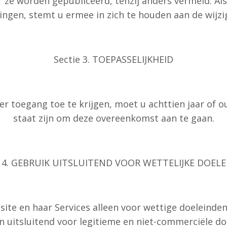
r ze worden gepubliceerd, tenzij anders vermeld. Al
ingen, stemt u ermee in zich te houden aan de wijz
Sectie 3. TOEPASSELIJKHEID
r toegang toe te krijgen, moet u achttien jaar of o
staat zijn om deze overeenkomst aan te gaan.
e 4. GEBRUIK UITSLUITEND VOOR WETTELIJKE DOEL
ite en haar Services alleen voor wettige doeleinden
n uitsluitend voor legitieme en niet-commerciële do